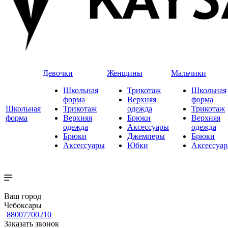
Девочки
Женщины
Мальчики
Школьная
Трикотаж
Школьная
форма
Верхняя
форма
Школьная
Трикотаж
одежда
Трикотаж
форма
Верхняя
Брюки
Верхняя
одежда
Аксессуары
одежда
Брюки
Джемперы
Брюки
Аксессуары
Юбки
Аксессуа
Ваш город
Чебоксары
88007700210
Заказать звонок