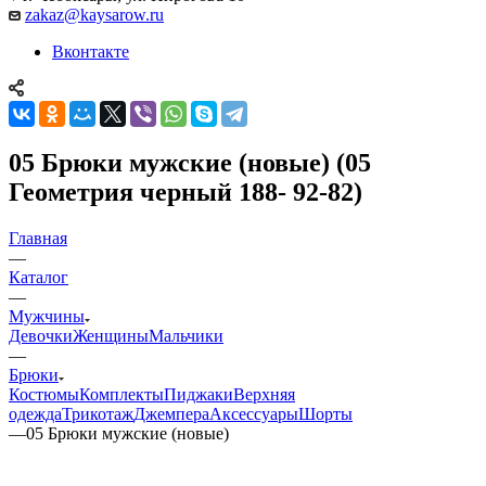
zakaz@kaysarow.ru
Вконтакте
05 Брюки мужские (новые) (05
Геометрия черный 188- 92-82)
Главная
—
Каталог
—
Мужчины
Девочки
Женщины
Мальчики
—
Брюки
Костюмы
Комплекты
Пиджаки
Верхняя
одежда
Трикотаж
Джемпера
Аксессуары
Шорты
—
05 Брюки мужские (новые)