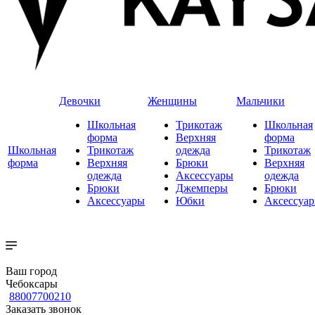
Девочки
Женщины
Мальчики
Школьная
Трикотаж
Школьная
форма
Верхняя
форма
Школьная
Трикотаж
одежда
Трикотаж
форма
Верхняя
Брюки
Верхняя
одежда
Аксессуары
одежда
Брюки
Джемперы
Брюки
Аксессуары
Юбки
Аксессуа
Ваш город
Чебоксары
88007700210
Заказать звонок