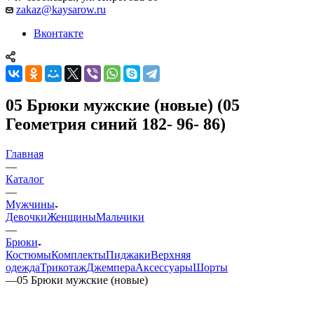
zakaz@kaysarow.ru
Вконтакте
05 Брюки мужские (новые) (05
Геометрия синий 182- 96- 86)
Главная
—
Каталог
—
Мужчины
Девочки
Женщины
Мальчики
—
Брюки
Костюмы
Комплекты
Пиджаки
Верхняя
одежда
Трикотаж
Джемпера
Аксессуары
Шорты
—
05 Брюки мужские (новые)