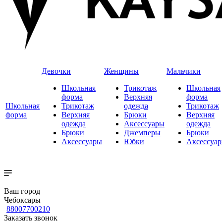
Девочки
Женщины
Мальчики
Школьная
Трикотаж
Школьная
форма
Верхняя
форма
Школьная
Трикотаж
одежда
Трикотаж
форма
Верхняя
Брюки
Верхняя
одежда
Аксессуары
одежда
Брюки
Джемперы
Брюки
Аксессуары
Юбки
Аксессуа
Ваш город
Чебоксары
88007700210
Заказать звонок