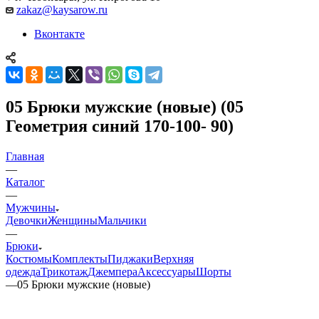
zakaz@kaysarow.ru
Вконтакте
05 Брюки мужские (новые) (05
Геометрия синий 170-100- 90)
Главная
—
Каталог
—
Мужчины
Девочки
Женщины
Мальчики
—
Брюки
Костюмы
Комплекты
Пиджаки
Верхняя
одежда
Трикотаж
Джемпера
Аксессуары
Шорты
—
05 Брюки мужские (новые)