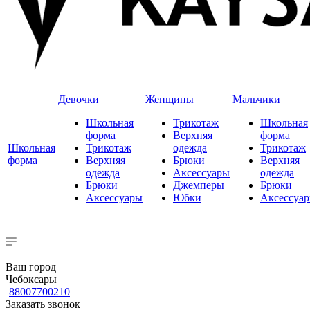
Девочки
Женщины
Мальчики
Школьная
Трикотаж
Школьная
форма
Верхняя
форма
Школьная
Трикотаж
одежда
Трикотаж
форма
Верхняя
Брюки
Верхняя
одежда
Аксессуары
одежда
Брюки
Джемперы
Брюки
Аксессуары
Юбки
Аксессуа
Ваш город
Чебоксары
88007700210
Заказать звонок