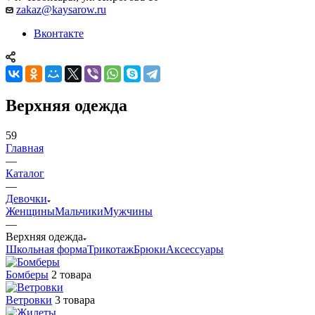
zakaz@kaysarow.ru
Вконтакте
Верхняя одежда
59
Главная
—
Каталог
—
Девочки
Женщины
Мальчики
Мужчины
—
Верхняя одежда
Школьная форма
Трикотаж
Брюки
Аксессуары
Бомберы
2 товара
Ветровки
3 товара