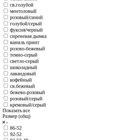
св.голубой
ментоловый
розовый/синий
голубой/серый
фуксия/черный
сиреневая дымка
ваниль принт
розово-бежевый
темно-серый
светло-серый
шоколадный
лавандовый
кофейный
св.бежевый
бежево-розовый
розовый/серый
кремовый/серый
Показать все
Размер (общ)
86-52
92-52