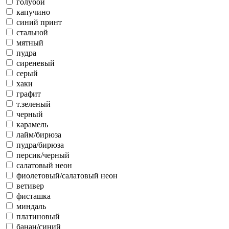
голубой
капучино
синий принт
стальной
мятный
пудра
сиреневый
серый
хаки
графит
т.зеленый
черный
карамель
лайм/бирюза
пудра/бирюза
персик/черный
салатовый неон
фиолетовый/салатовый неон
ветивер
фисташка
миндаль
платиновый
банан/синий