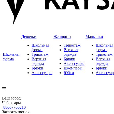
Девочки
Женщины
Мальчики
Школьная
Трикотаж
Школьная
форма
Верхняя
форма
Школьная
Трикотаж
одежда
Трикотаж
форма
Верхняя
Брюки
Верхняя
одежда
Аксессуары
одежда
Брюки
Джемперы
Брюки
Аксессуары
Юбки
Аксессуа
Ваш город
Чебоксары
88007700210
Заказать звонок