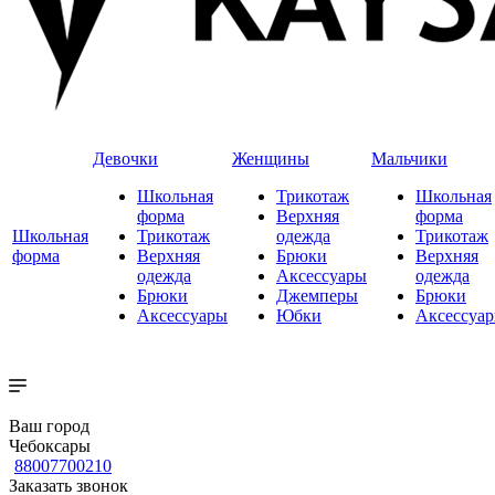
Девочки
Женщины
Мальчики
Школьная
Трикотаж
Школьная
форма
Верхняя
форма
Школьная
Трикотаж
одежда
Трикотаж
форма
Верхняя
Брюки
Верхняя
одежда
Аксессуары
одежда
Брюки
Джемперы
Брюки
Аксессуары
Юбки
Аксессуа
Ваш город
Чебоксары
88007700210
Заказать звонок