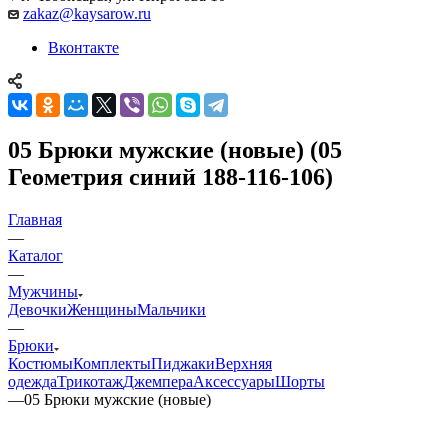
zakaz@kaysarow.ru
Вконтакте
05 Брюки мужские (новые) (05
Геометрия синий 188-116-106)
Главная
—
Каталог
—
Мужчины
Девочки
Женщины
Мальчики
—
Брюки
Костюмы
Комплекты
Пиджаки
Верхняя
одежда
Трикотаж
Джемпера
Аксессуары
Шорты
—
05 Брюки мужские (новые)