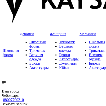
Девочки
Женщины
Мальчики
Школьная
Трикотаж
Школьная
форма
Верхняя
форма
Школьная
Трикотаж
одежда
Трикотаж
форма
Верхняя
Брюки
Верхняя
одежда
Аксессуары
одежда
Брюки
Джемперы
Брюки
Аксессуары
Юбки
Аксессуа
Ваш город
Чебоксары
88007700210
Заказать звонок