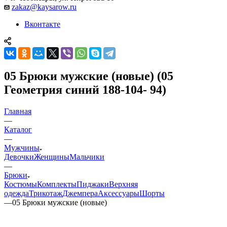
zakaz@kaysarow.ru
Вконтакте
05 Брюки мужские (новые) (05
Геометрия синий 188-104- 94)
Главная
—
Каталог
—
Мужчины
Девочки
Женщины
Мальчики
—
Брюки
Костюмы
Комплекты
Пиджаки
Верхняя
одежда
Трикотаж
Джемпера
Аксессуары
Шорты
—
05 Брюки мужские (новые)