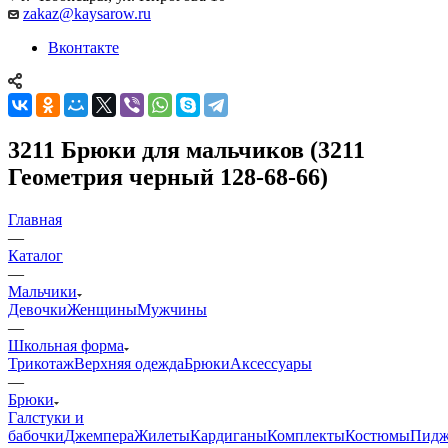
zakaz@kaysarow.ru
Вконтакте
3211 Брюки для мальчиков (3211
Геометрия черный 128-68-66)
Главная
—
Каталог
—
Мальчики
Девочки
Женщины
Мужчины
—
Школьная форма
Трикотаж
Верхняя одежда
Брюки
Аксессуары
—
Брюки
Галстуки и
бабочки
Джемпера
Жилеты
Кардиганы
Комплекты
Костюмы
Пидж