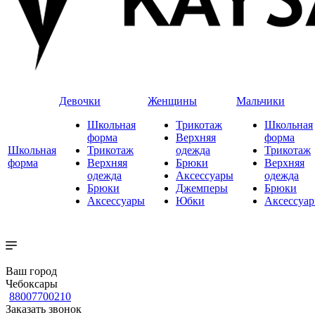
Девочки
Женщины
Мальчики
Школьная
Трикотаж
Школьная
форма
Верхняя
форма
Школьная
Трикотаж
одежда
Трикотаж
форма
Верхняя
Брюки
Верхняя
одежда
Аксессуары
одежда
Брюки
Джемперы
Брюки
Аксессуары
Юбки
Аксессуа
Ваш город
Чебоксары
88007700210
Заказать звонок