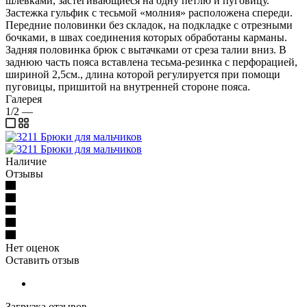
шлевками, застегивающиеся на одну петлю и пуговицу.
Застежка гульфик с тесьмой «молния» расположена спереди.
Передние половинки без складок, на подкладке с отрезными
бочками, в швах соединения которых обработаны карманы.
Задняя половинка брюк с вытачками от среза талии вниз. В
заднюю часть пояса вставлена тесьма-резинка с перфорацией,
шириной 2,5см., длина которой регулируется при помощи
пуговицы, пришитой на внутренней стороне пояса.
Галерея
1/2
—
Наличие
Отзывы
Нет оценок
Оставить отзыв
Загрузка отзывов...