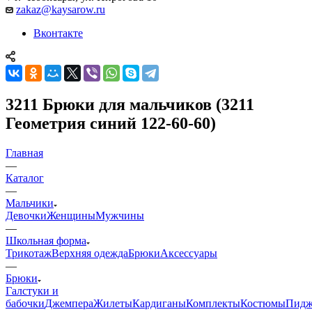
zakaz@kaysarow.ru
Вконтакте
3211 Брюки для мальчиков (3211
Геометрия синий 122-60-60)
Главная
—
Каталог
—
Мальчики
Девочки
Женщины
Мужчины
—
Школьная форма
Трикотаж
Верхняя одежда
Брюки
Аксессуары
—
Брюки
Галстуки и
бабочки
Джемпера
Жилеты
Кардиганы
Комплекты
Костюмы
Пидж