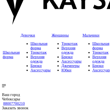
Девочки
Женщины
Мальчики
Школьная
Трикотаж
Школьная
форма
Верхняя
форма
Школьная
Трикотаж
одежда
Трикотаж
форма
Верхняя
Брюки
Верхняя
одежда
Аксессуары
одежда
Брюки
Джемперы
Брюки
Аксессуары
Юбки
Аксессуа
Ваш город
Чебоксары
88007700210
Заказать звонок