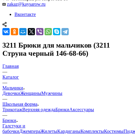
zakaz@kaysarow.ru
Вконтакте
3211 Брюки для мальчиков (3211
Струна черный 146-68-66)
Главная
—
Каталог
—
Мальчики
Девочки
Женщины
Мужчины
—
Школьная форма
Трикотаж
Верхняя одежда
Брюки
Аксессуары
—
Брюки
Галстуки и
бабочки
Джемпера
Жилеты
Кардиганы
Комплекты
Костюмы
Пидж