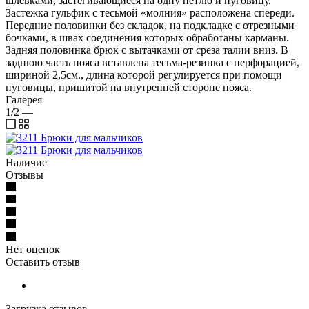
шлевками, застегивающиеся на одну петлю и пуговицу.
Застежка гульфик с тесьмой «молния» расположена спереди.
Передние половинки без складок, на подкладке с отрезными
бочками, в швах соединения которых обработаны карманы.
Задняя половинка брюк с вытачками от среза талии вниз. В
заднюю часть пояса вставлена тесьма-резинка с перфорацией,
шириной 2,5см., длина которой регулируется при помощи
пуговицы, пришитой на внутренней стороне пояса.
Галерея
1/2
—
Наличие
Отзывы
Нет оценок
Оставить отзыв
Загрузка отзывов...