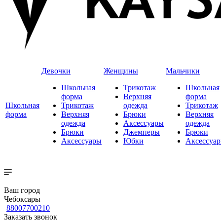
Девочки
Женщины
Мальчики
Школьная
Трикотаж
Школьная
форма
Верхняя
форма
Школьная
Трикотаж
одежда
Трикотаж
форма
Верхняя
Брюки
Верхняя
одежда
Аксессуары
одежда
Брюки
Джемперы
Брюки
Аксессуары
Юбки
Аксессуа
Ваш город
Чебоксары
88007700210
Заказать звонок