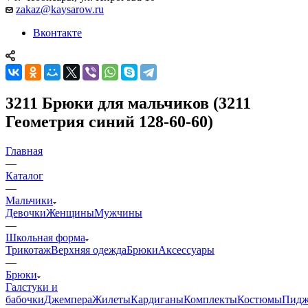
zakaz@kaysarow.ru
Вконтакте
3211 Брюки для мальчиков (3211
Геометрия синий 128-60-60)
Главная
—
Каталог
—
Мальчики
Девочки
Женщины
Мужчины
—
Школьная форма
Трикотаж
Верхняя одежда
Брюки
Аксессуары
—
Брюки
Галстуки и
бабочки
Джемпера
Жилеты
Кардиганы
Комплекты
Костюмы
Пидж