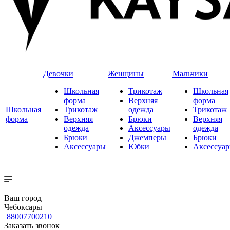
Девочки
Женщины
Мальчики
Школьная
Трикотаж
Школьная
форма
Верхняя
форма
Школьная
Трикотаж
одежда
Трикотаж
форма
Верхняя
Брюки
Верхняя
одежда
Аксессуары
одежда
Брюки
Джемперы
Брюки
Аксессуары
Юбки
Аксессуа
Ваш город
Чебоксары
88007700210
Заказать звонок