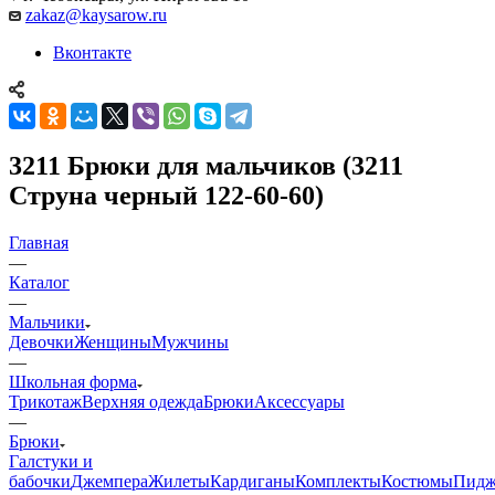
zakaz@kaysarow.ru
Вконтакте
3211 Брюки для мальчиков (3211
Струна черный 122-60-60)
Главная
—
Каталог
—
Мальчики
Девочки
Женщины
Мужчины
—
Школьная форма
Трикотаж
Верхняя одежда
Брюки
Аксессуары
—
Брюки
Галстуки и
бабочки
Джемпера
Жилеты
Кардиганы
Комплекты
Костюмы
Пидж