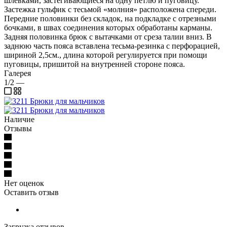
шлевками, застегивающиеся на одну петлю и пуговицу.
Застежка гульфик с тесьмой «молния» расположена спереди.
Передние половинки без складок, на подкладке с отрезными
бочками, в швах соединения которых обработаны карманы.
Задняя половинка брюк с вытачками от среза талии вниз. В
заднюю часть пояса вставлена тесьма-резинка с перфорацией,
шириной 2,5см., длина которой регулируется при помощи
пуговицы, пришитой на внутренней стороне пояса.
Галерея
1/2
—
Наличие
Отзывы
Нет оценок
Оставить отзыв
Загрузка отзывов...