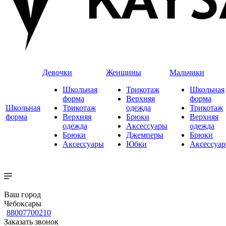
Девочки
Женщины
Мальчики
Школьная
Трикотаж
Школьная
форма
Верхняя
форма
Школьная
Трикотаж
одежда
Трикотаж
форма
Верхняя
Брюки
Верхняя
одежда
Аксессуары
одежда
Брюки
Джемперы
Брюки
Аксессуары
Юбки
Аксессуа
Ваш город
Чебоксары
88007700210
Заказать звонок