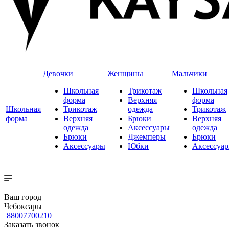
Девочки
Женщины
Мальчики
Школьная
Трикотаж
Школьная
форма
Верхняя
форма
Школьная
Трикотаж
одежда
Трикотаж
форма
Верхняя
Брюки
Верхняя
одежда
Аксессуары
одежда
Брюки
Джемперы
Брюки
Аксессуары
Юбки
Аксессуа
Ваш город
Чебоксары
88007700210
Заказать звонок