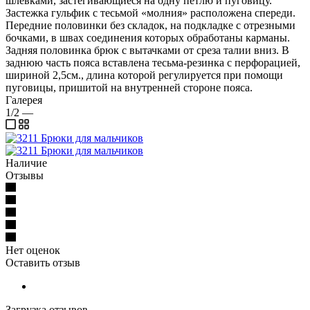
шлевками, застегивающиеся на одну петлю и пуговицу.
Застежка гульфик с тесьмой «молния» расположена спереди.
Передние половинки без складок, на подкладке с отрезными
бочками, в швах соединения которых обработаны карманы.
Задняя половинка брюк с вытачками от среза талии вниз. В
заднюю часть пояса вставлена тесьма-резинка с перфорацией,
шириной 2,5см., длина которой регулируется при помощи
пуговицы, пришитой на внутренней стороне пояса.
Галерея
1/2
—
Наличие
Отзывы
Нет оценок
Оставить отзыв
Загрузка отзывов...