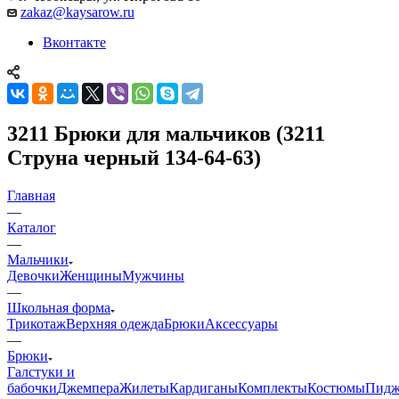
zakaz@kaysarow.ru
Вконтакте
3211 Брюки для мальчиков (3211
Струна черный 134-64-63)
Главная
—
Каталог
—
Мальчики
Девочки
Женщины
Мужчины
—
Школьная форма
Трикотаж
Верхняя одежда
Брюки
Аксессуары
—
Брюки
Галстуки и
бабочки
Джемпера
Жилеты
Кардиганы
Комплекты
Костюмы
Пидж