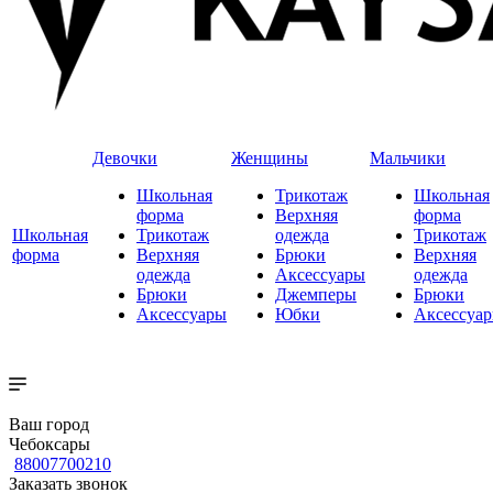
Девочки
Женщины
Мальчики
Школьная
Трикотаж
Школьная
форма
Верхняя
форма
Школьная
Трикотаж
одежда
Трикотаж
форма
Верхняя
Брюки
Верхняя
одежда
Аксессуары
одежда
Брюки
Джемперы
Брюки
Аксессуары
Юбки
Аксессуа
Ваш город
Чебоксары
88007700210
Заказать звонок