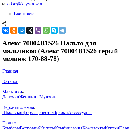
zakaz@kaysarow.ru
Вконтакте
Алекс 70004B1S26 Пальто для
мальчиков (Алекс 70004B1S26 серый
меланж 170-88-78)
Главная
—
Каталог
—
Мальчики
Девочки
Женщины
Мужчины
—
Верхняя одежда
Школьная форма
Трикотаж
Брюки
Аксессуары
—
Пальто
Бомберы
Ветровки
Жилеты
Комбинезоны
Комплекты
Куртки
Пар