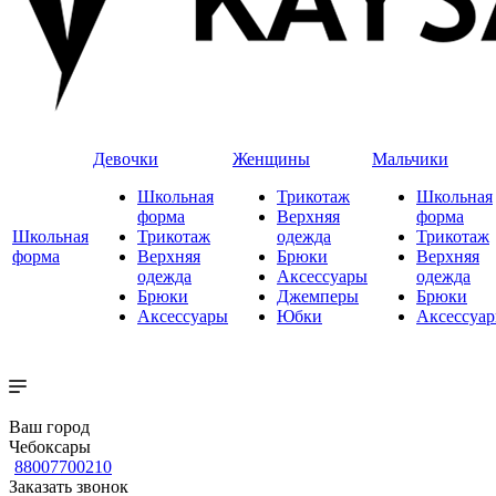
Девочки
Женщины
Мальчики
Школьная
Трикотаж
Школьная
форма
Верхняя
форма
Школьная
Трикотаж
одежда
Трикотаж
форма
Верхняя
Брюки
Верхняя
одежда
Аксессуары
одежда
Брюки
Джемперы
Брюки
Аксессуары
Юбки
Аксессуа
Ваш город
Чебоксары
88007700210
Заказать звонок