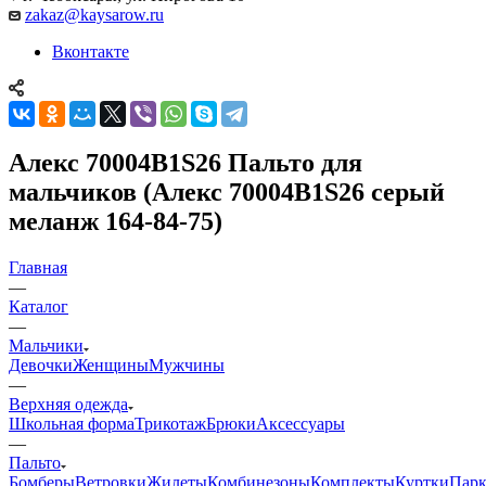
zakaz@kaysarow.ru
Вконтакте
Алекс 70004B1S26 Пальто для
мальчиков (Алекс 70004B1S26 серый
меланж 164-84-75)
Главная
—
Каталог
—
Мальчики
Девочки
Женщины
Мужчины
—
Верхняя одежда
Школьная форма
Трикотаж
Брюки
Аксессуары
—
Пальто
Бомберы
Ветровки
Жилеты
Комбинезоны
Комплекты
Куртки
Пар