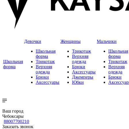
Девочки
Женщины
Мальчики
Школьная
Трикотаж
Школьная
форма
Верхняя
форма
Школьная
Трикотаж
одежда
Трикотаж
форма
Верхняя
Брюки
Верхняя
одежда
Аксессуары
одежда
Брюки
Джемперы
Брюки
Аксессуары
Юбки
Аксессуа
Ваш город
Чебоксары
88007700210
Заказать звонок