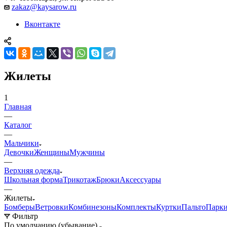
zakaz@kaysarow.ru
Вконтакте
Жилеты
1
Главная
—
Каталог
—
Мальчики
Девочки
Женщины
Мужчины
—
Верхняя одежда
Школьная форма
Трикотаж
Брюки
Аксессуары
—
Жилеты
Бомберы
Ветровки
Комбинезоны
Комплекты
Куртки
Пальто
Парк
Фильтр
По умолчанию (убывание)