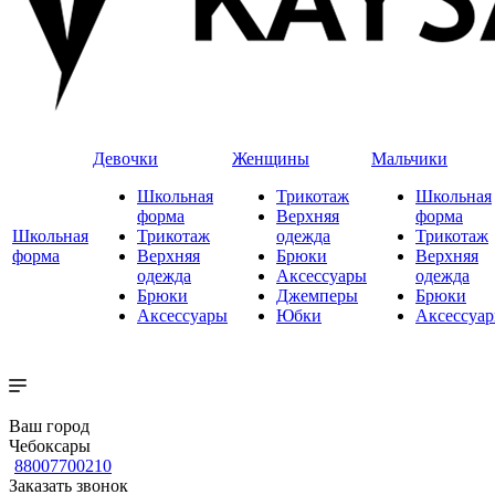
Девочки
Женщины
Мальчики
Школьная
Трикотаж
Школьная
форма
Верхняя
форма
Школьная
Трикотаж
одежда
Трикотаж
форма
Верхняя
Брюки
Верхняя
одежда
Аксессуары
одежда
Брюки
Джемперы
Брюки
Аксессуары
Юбки
Аксессуа
Ваш город
Чебоксары
88007700210
Заказать звонок