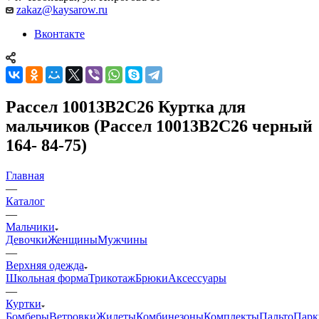
zakaz@kaysarow.ru
Вконтакте
Рассел 10013B2C26 Куртка для
мальчиков (Рассел 10013B2C26 черный
164- 84-75)
Главная
—
Каталог
—
Мальчики
Девочки
Женщины
Мужчины
—
Верхняя одежда
Школьная форма
Трикотаж
Брюки
Аксессуары
—
Куртки
Бомберы
Ветровки
Жилеты
Комбинезоны
Комплекты
Пальто
Парк