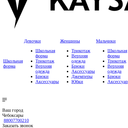
Девочки
Женщины
Мальчики
Школьная
Трикотаж
Школьная
форма
Верхняя
форма
Школьная
Трикотаж
одежда
Трикотаж
форма
Верхняя
Брюки
Верхняя
одежда
Аксессуары
одежда
Брюки
Джемперы
Брюки
Аксессуары
Юбки
Аксессуа
Ваш город
Чебоксары
88007700210
Заказать звонок