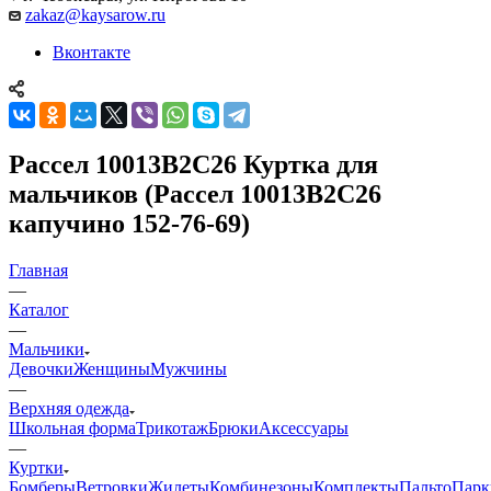
zakaz@kaysarow.ru
Вконтакте
Рассел 10013B2C26 Куртка для
мальчиков (Рассел 10013B2C26
капучино 152-76-69)
Главная
—
Каталог
—
Мальчики
Девочки
Женщины
Мужчины
—
Верхняя одежда
Школьная форма
Трикотаж
Брюки
Аксессуары
—
Куртки
Бомберы
Ветровки
Жилеты
Комбинезоны
Комплекты
Пальто
Парк