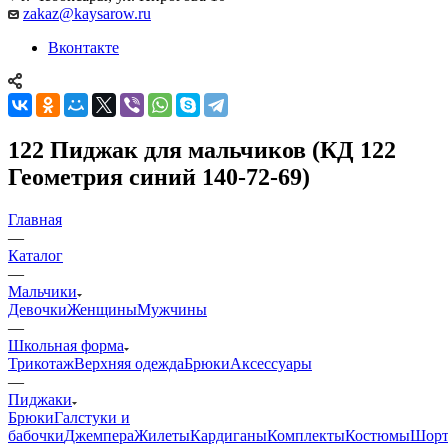
zakaz@kaysarow.ru
Вконтакте
122 Пиджак для мальчиков (КД 122
Геометрия синий 140-72-69)
Главная
—
Каталог
—
Мальчики
Девочки
Женщины
Мужчины
—
Школьная форма
Трикотаж
Верхняя одежда
Брюки
Аксессуары
—
Пиджаки
Брюки
Галстуки и
бабочки
Джемпера
Жилеты
Кардиганы
Комплекты
Костюмы
Шор