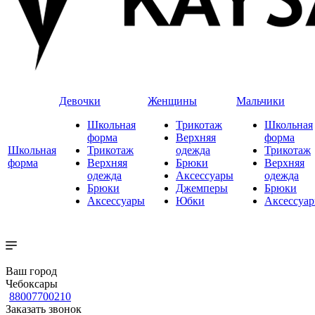
Девочки
Женщины
Мальчики
Школьная
Трикотаж
Школьная
форма
Верхняя
форма
Школьная
Трикотаж
одежда
Трикотаж
форма
Верхняя
Брюки
Верхняя
одежда
Аксессуары
одежда
Брюки
Джемперы
Брюки
Аксессуары
Юбки
Аксессуа
Ваш город
Чебоксары
88007700210
Заказать звонок