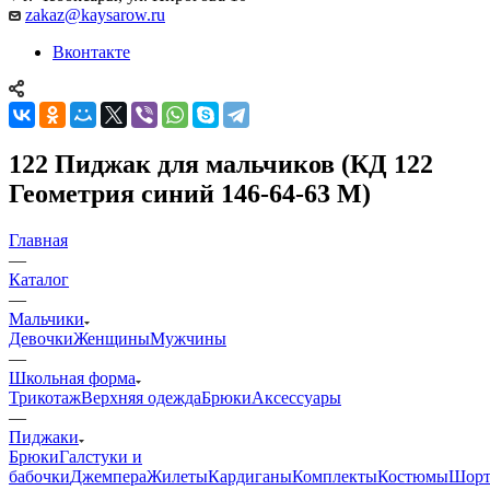
zakaz@kaysarow.ru
Вконтакте
122 Пиджак для мальчиков (КД 122
Геометрия синий 146-64-63 М)
Главная
—
Каталог
—
Мальчики
Девочки
Женщины
Мужчины
—
Школьная форма
Трикотаж
Верхняя одежда
Брюки
Аксессуары
—
Пиджаки
Брюки
Галстуки и
бабочки
Джемпера
Жилеты
Кардиганы
Комплекты
Костюмы
Шор