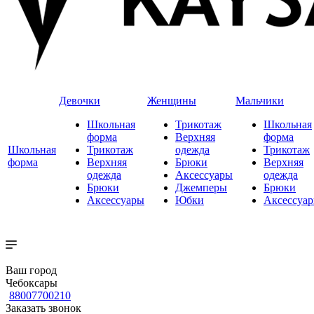
Девочки
Женщины
Мальчики
Школьная
Трикотаж
Школьная
форма
Верхняя
форма
Школьная
Трикотаж
одежда
Трикотаж
форма
Верхняя
Брюки
Верхняя
одежда
Аксессуары
одежда
Брюки
Джемперы
Брюки
Аксессуары
Юбки
Аксессуа
Ваш город
Чебоксары
88007700210
Заказать звонок