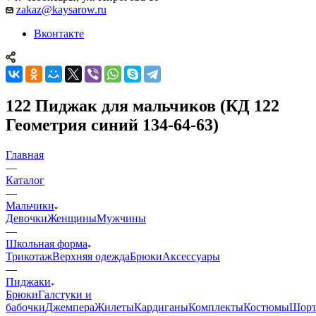
zakaz@kaysarow.ru
Вконтакте
122 Пиджак для мальчиков (КД 122
Геометрия синий 134-64-63)
Главная
—
Каталог
—
Мальчики
Девочки
Женщины
Мужчины
—
Школьная форма
Трикотаж
Верхняя одежда
Брюки
Аксессуары
—
Пиджаки
Брюки
Галстуки и
бабочки
Джемпера
Жилеты
Кардиганы
Комплекты
Костюмы
Шор