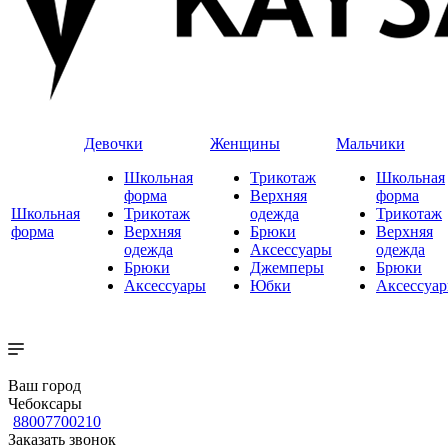
Девочки
Женщины
Мальчики
Школьная
Трикотаж
Школьная
форма
Верхняя
форма
Школьная
Трикотаж
одежда
Трикотаж
форма
Верхняя
Брюки
Верхняя
одежда
Аксессуары
одежда
Брюки
Джемперы
Брюки
Аксессуары
Юбки
Аксессуа
Ваш город
Чебоксары
88007700210
Заказать звонок