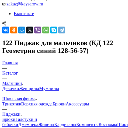
zakaz@kaysarow.ru
Вконтакте
122 Пиджак для мальчиков (КД 122
Геометрия синий 128-56-57)
Главная
—
Каталог
—
Мальчики
Девочки
Женщины
Мужчины
—
Школьная форма
Трикотаж
Верхняя одежда
Брюки
Аксессуары
—
Пиджаки
Брюки
Галстуки и
бабочки
Джемпера
Жилеты
Кардиганы
Комплекты
Костюмы
Шор