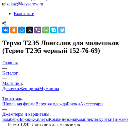
zakaz@kaysarow.ru
Вконтакте
Термо Т2Э5 Лонгслив для мальчиков
(Термо Т2Э5 черный 152-76-69)
Главная
—
Каталог
—
Мальчики
Девочки
Женщины
Мужчины
—
Трикотаж
Школьная форма
Верхняя одежда
Брюки
Аксессуары
—
Джемперы и кардиганы
Бомберы
Брюки
Жилеты
Комбинезоны
Комплекты
Куртки
Пижам
—
Термо Т2Э5 Лонгслив для мальчиков