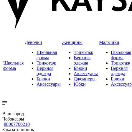
Девочки
Женщины
Мальчики
Школьная
Трикотаж
Школьная
форма
Верхняя
форма
Школьная
Трикотаж
одежда
Трикотаж
форма
Верхняя
Брюки
Верхняя
одежда
Аксессуары
одежда
Брюки
Джемперы
Брюки
Аксессуары
Юбки
Аксессуа
Ваш город
Чебоксары
88007700210
Заказать звонок