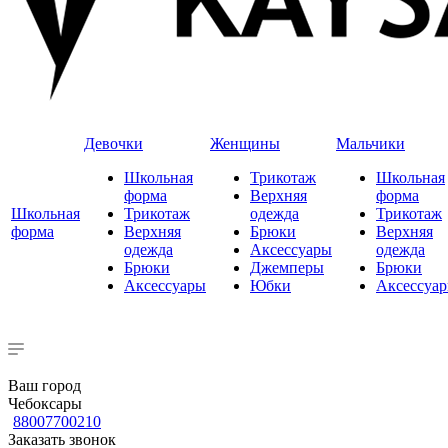
Девочки
Женщины
Мальчики
Школьная
Трикотаж
Школьная
форма
Верхняя
форма
Школьная
Трикотаж
одежда
Трикотаж
форма
Верхняя
Брюки
Верхняя
одежда
Аксессуары
одежда
Брюки
Джемперы
Брюки
Аксессуары
Юбки
Аксессуа
Ваш город
Чебоксары
88007700210
Заказать звонок