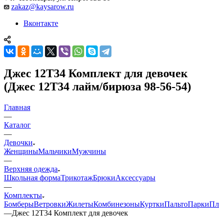
zakaz@kaysarow.ru
Вконтакте
Джес 12Т34 Комплект для девочек
(Джес 12Т34 лайм/бирюза 98-56-54)
Главная
—
Каталог
—
Девочки
Женщины
Мальчики
Мужчины
—
Верхняя одежда
Школьная форма
Трикотаж
Брюки
Аксессуары
—
Комплекты
Бомберы
Ветровки
Жилеты
Комбинезоны
Куртки
Пальто
Парки
Пл
—
Джес 12Т34 Комплект для девочек