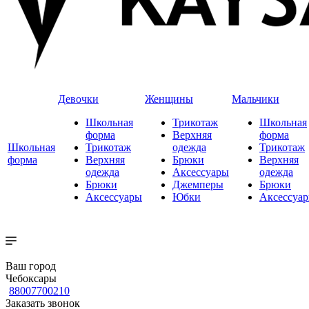
Девочки
Женщины
Мальчики
Школьная
Трикотаж
Школьная
форма
Верхняя
форма
Школьная
Трикотаж
одежда
Трикотаж
форма
Верхняя
Брюки
Верхняя
одежда
Аксессуары
одежда
Брюки
Джемперы
Брюки
Аксессуары
Юбки
Аксессуа
Ваш город
Чебоксары
88007700210
Заказать звонок