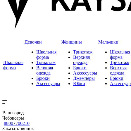
Девочки
Женщины
Мальчики
Школьная
Трикотаж
Школьная
форма
Верхняя
форма
Школьная
Трикотаж
одежда
Трикотаж
форма
Верхняя
Брюки
Верхняя
одежда
Аксессуары
одежда
Брюки
Джемперы
Брюки
Аксессуары
Юбки
Аксессуа
Ваш город
Чебоксары
88007700210
Заказать звонок