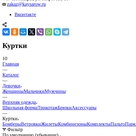
zakaz@kaysarow.ru
Вконтакте
Куртки
10
Главная
—
Каталог
—
Девочки
Женщины
Мальчики
Мужчины
—
Верхняя одежда
Школьная форма
Трикотаж
Брюки
Аксессуары
—
Куртки
Бомберы
Ветровки
Жилеты
Комбинезоны
Комплекты
Пальто
Парк
Фильтр
По умолчанию (убывание)