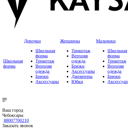
Девочки
Женщины
Мальчики
Школьная
Трикотаж
Школьная
форма
Верхняя
форма
Школьная
Трикотаж
одежда
Трикотаж
форма
Верхняя
Брюки
Верхняя
одежда
Аксессуары
одежда
Брюки
Джемперы
Брюки
Аксессуары
Юбки
Аксессуа
Ваш город
Чебоксары
88007700210
Заказать звонок