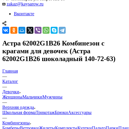
zakaz@kaysarow.ru
Вконтакте
Астра 62002G1B26 Комбинезон с
крагами для девочек (Астра
62002G1B26 шоколадный 140-72-63)
Главная
—
Каталог
—
Девочки
Женщины
Мальчики
Мужчины
—
Верхняя одежда
Школьная форма
Трикотаж
Брюки
Аксессуары
—
Комбинезоны
Бомберы
Ветровки
Жилеты
Комплекты
Куртки
Пальто
Парки
Пла