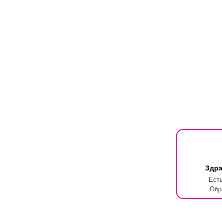
Здра
Ест
Обр