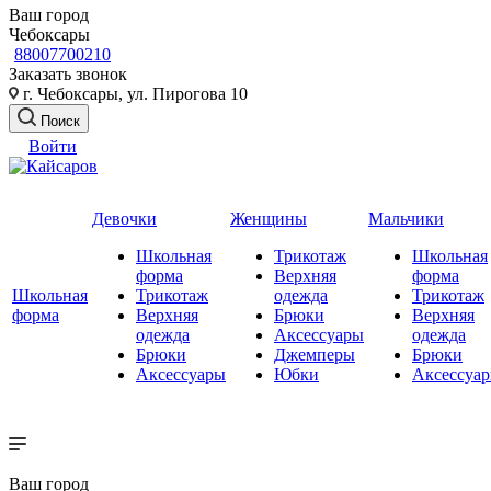
Ваш город
Чебоксары
88007700210
Заказать звонок
г. Чебоксары, ул. Пирогова 10
Поиск
Войти
Девочки
Женщины
Мальчики
Школьная
Трикотаж
Школьная
форма
Верхняя
форма
Школьная
Трикотаж
одежда
Трикотаж
форма
Верхняя
Брюки
Верхняя
одежда
Аксессуары
одежда
Брюки
Джемперы
Брюки
Аксессуары
Юбки
Аксессуа
Ваш город