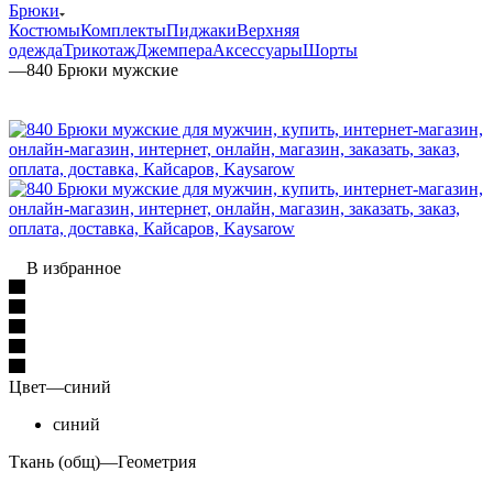
Брюки
Костюмы
Комплекты
Пиджаки
Верхняя
одежда
Трикотаж
Джемпера
Аксессуары
Шорты
—
840 Брюки мужские
В избранное
Цвет
—
синий
синий
Ткань (общ)
—
Геометрия