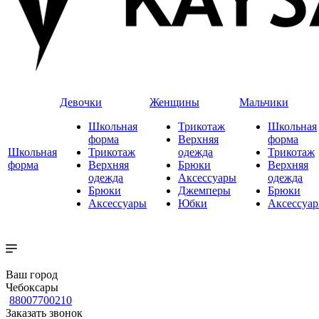
Девочки
Женщины
Мальчики
Школьная
Трикотаж
Школьная
форма
Верхняя
форма
Школьная
Трикотаж
одежда
Трикотаж
форма
Верхняя
Брюки
Верхняя
одежда
Аксессуары
одежда
Брюки
Джемперы
Брюки
Аксессуары
Юбки
Аксессуа
Ваш город
Чебоксары
88007700210
Заказать звонок