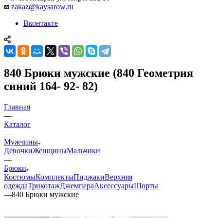
zakaz@kaysarow.ru
Вконтакте
840 Брюки мужские (840 Геометрия
синий 164- 92- 82)
Главная
—
Каталог
—
Мужчины
Девочки
Женщины
Мальчики
—
Брюки
Костюмы
Комплекты
Пиджаки
Верхняя
одежда
Трикотаж
Джемпера
Аксессуары
Шорты
—
840 Брюки мужские