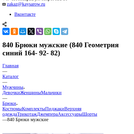
zakaz@kaysarow.ru
Вконтакте
840 Брюки мужские (840 Геометрия
синий 164- 92- 82)
Главная
—
Каталог
—
Мужчины
Девочки
Женщины
Мальчики
—
Брюки
Костюмы
Комплекты
Пиджаки
Верхняя
одежда
Трикотаж
Джемпера
Аксессуары
Шорты
—
840 Брюки мужские