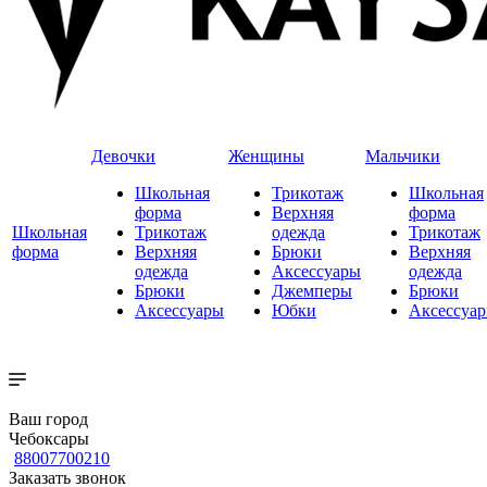
Девочки
Женщины
Мальчики
Школьная
Трикотаж
Школьная
форма
Верхняя
форма
Школьная
Трикотаж
одежда
Трикотаж
форма
Верхняя
Брюки
Верхняя
одежда
Аксессуары
одежда
Брюки
Джемперы
Брюки
Аксессуары
Юбки
Аксессуа
Ваш город
Чебоксары
88007700210
Заказать звонок