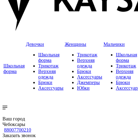
Девочки
Женщины
Мальчики
Школьная
Трикотаж
Школьная
форма
Верхняя
форма
Школьная
Трикотаж
одежда
Трикотаж
форма
Верхняя
Брюки
Верхняя
одежда
Аксессуары
одежда
Брюки
Джемперы
Брюки
Аксессуары
Юбки
Аксессуа
Ваш город
Чебоксары
88007700210
Заказать звонок