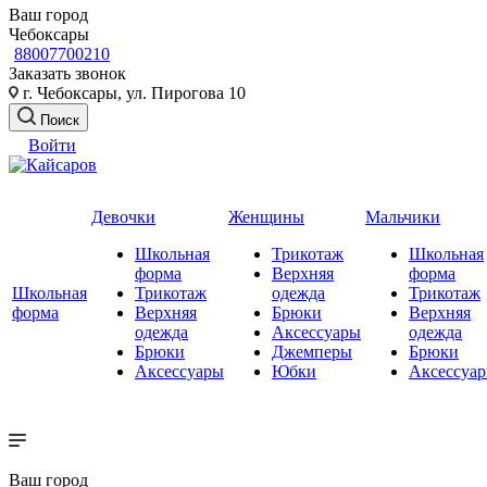
Ваш город
Чебоксары
88007700210
Заказать звонок
г. Чебоксары, ул. Пирогова 10
Поиск
Войти
Девочки
Женщины
Мальчики
Школьная
Трикотаж
Школьная
форма
Верхняя
форма
Школьная
Трикотаж
одежда
Трикотаж
форма
Верхняя
Брюки
Верхняя
одежда
Аксессуары
одежда
Брюки
Джемперы
Брюки
Аксессуары
Юбки
Аксессуа
Ваш город