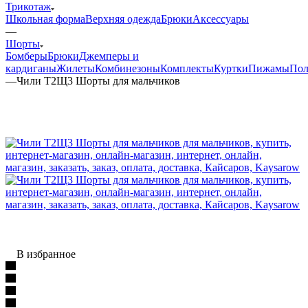
Трикотаж
Школьная форма
Верхняя одежда
Брюки
Аксессуары
—
Шорты
Бомберы
Брюки
Джемперы и
кардиганы
Жилеты
Комбинезоны
Комплекты
Куртки
Пижамы
Пол
—
Чили Т2Щ3 Шорты для мальчиков
В избранное