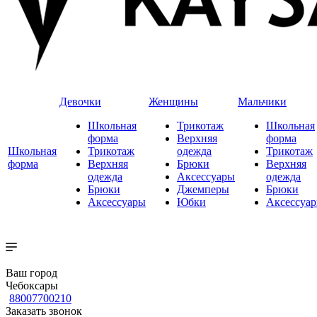
Девочки
Женщины
Мальчики
Школьная
Трикотаж
Школьная
форма
Верхняя
форма
Школьная
Трикотаж
одежда
Трикотаж
форма
Верхняя
Брюки
Верхняя
одежда
Аксессуары
одежда
Брюки
Джемперы
Брюки
Аксессуары
Юбки
Аксессуа
Ваш город
Чебоксары
88007700210
Заказать звонок