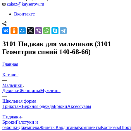
zakaz@kaysarow.ru
Вконтакте
3101 Пиджак для мальчиков (3101
Геометрия синий 140-68-66)
Главная
—
Каталог
—
Мальчики
Девочки
Женщины
Мужчины
—
Школьная форма
Трикотаж
Верхняя одежда
Брюки
Аксессуары
—
Пиджаки
Брюки
Галстуки и
бабочки
Джемпера
Жилеты
Кардиганы
Комплекты
Костюмы
Шор