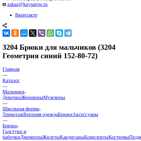
zakaz@kaysarow.ru
Вконтакте
3204 Брюки для мальчиков (3204
Геометрия синий 152-80-72)
Главная
—
Каталог
—
Мальчики
Девочки
Женщины
Мужчины
—
Школьная форма
Трикотаж
Верхняя одежда
Брюки
Аксессуары
—
Брюки
Галстуки и
бабочки
Джемпера
Жилеты
Кардиганы
Комплекты
Костюмы
Пидж