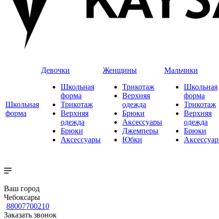
Девочки
Женщины
Мальчики
Школьная
Трикотаж
Школьная
форма
Верхняя
форма
Школьная
Трикотаж
одежда
Трикотаж
форма
Верхняя
Брюки
Верхняя
одежда
Аксессуары
одежда
Брюки
Джемперы
Брюки
Аксессуары
Юбки
Аксессуа
Ваш город
Чебоксары
88007700210
Заказать звонок