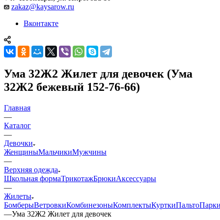
zakaz@kaysarow.ru
Вконтакте
Ума 32Ж2 Жилет для девочек (Ума
32Ж2 бежевый 152-76-66)
Главная
—
Каталог
—
Девочки
Женщины
Мальчики
Мужчины
—
Верхняя одежда
Школьная форма
Трикотаж
Брюки
Аксессуары
—
Жилеты
Бомберы
Ветровки
Комбинезоны
Комплекты
Куртки
Пальто
Парк
—
Ума 32Ж2 Жилет для девочек