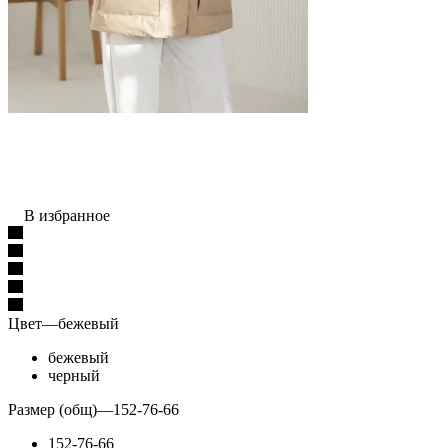
В избранное
Цвет
—
бежевый
бежевый
черный
Размер (общ)
—
152-76-66
152-76-66