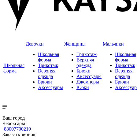
Девочки
Женщины
Мальчики
Школьная
Трикотаж
Школьная
форма
Верхняя
форма
Школьная
Трикотаж
одежда
Трикотаж
форма
Верхняя
Брюки
Верхняя
одежда
Аксессуары
одежда
Брюки
Джемперы
Брюки
Аксессуары
Юбки
Аксессуа
Ваш город
Чебоксары
88007700210
Заказать звонок