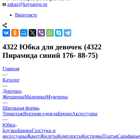
zakaz@kaysarow.ru
Вконтакте
4322 Юбка для девочек (4322
Пирамида синий 176- 88-75)
Главная
—
Каталог
—
Девочки
Женщины
Мальчики
Мужчины
—
Школьная форма
Трикотаж
Верхняя одежда
Брюки
Аксессуары
—
Юбки
Блузки
Брюки
Галстуки и
аксессуары
Жакет
Жилеты
Комплекты
Костюмы
Платья
Сарафаны