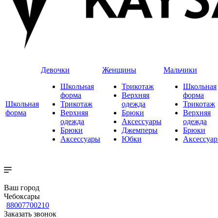
Девочки
Женщины
Мальчики
Школьная
Трикотаж
Школьная
форма
Верхняя
форма
Школьная
Трикотаж
одежда
Трикотаж
форма
Верхняя
Брюки
Верхняя
одежда
Аксессуары
одежда
Брюки
Джемперы
Брюки
Аксессуары
Юбки
Аксессуа
Ваш город
Чебоксары
88007700210
Заказать звонок