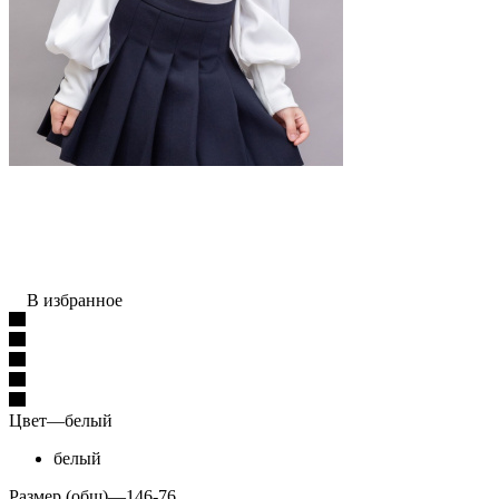
В избранное
Цвет
—
белый
белый
Размер (общ)
—
146-76