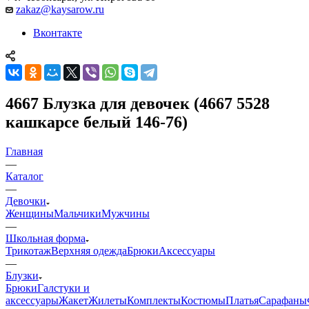
zakaz@kaysarow.ru
Вконтакте
4667 Блузка для девочек (4667 5528
кашкарсе белый 146-76)
Главная
—
Каталог
—
Девочки
Женщины
Мальчики
Мужчины
—
Школьная форма
Трикотаж
Верхняя одежда
Брюки
Аксессуары
—
Блузки
Брюки
Галстуки и
аксессуары
Жакет
Жилеты
Комплекты
Костюмы
Платья
Сарафаны