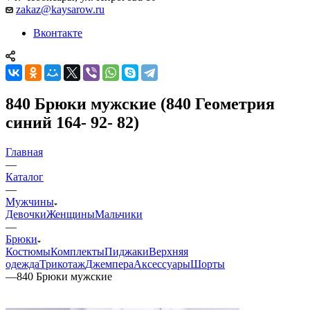
zakaz@kaysarow.ru
Вконтакте
840 Брюки мужские (840 Геометрия
синий 164- 92- 82)
Главная
—
Каталог
—
Мужчины
Девочки
Женщины
Мальчики
—
Брюки
Костюмы
Комплекты
Пиджаки
Верхняя
одежда
Трикотаж
Джемпера
Аксессуары
Шорты
—
840 Брюки мужские