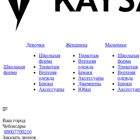
Девочки
Женщины
Мальчики
Школьная
Трикотаж
Школьная
форма
Верхняя
форма
Школьная
Трикотаж
одежда
Трикотаж
форма
Верхняя
Брюки
Верхняя
одежда
Аксессуары
одежда
Брюки
Джемперы
Брюки
Аксессуары
Юбки
Аксессуа
Ваш город
Чебоксары
88007700210
Заказать звонок