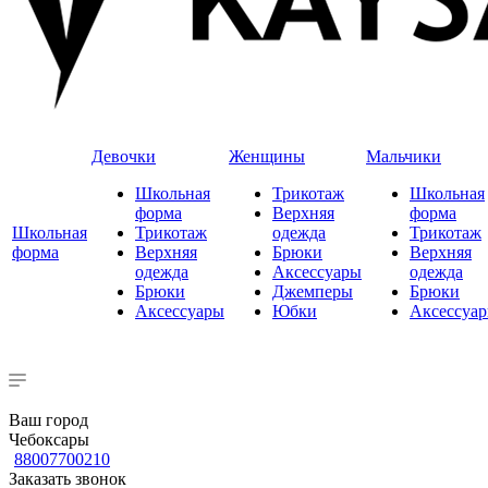
Девочки
Женщины
Мальчики
Школьная
Трикотаж
Школьная
форма
Верхняя
форма
Школьная
Трикотаж
одежда
Трикотаж
форма
Верхняя
Брюки
Верхняя
одежда
Аксессуары
одежда
Брюки
Джемперы
Брюки
Аксессуары
Юбки
Аксессуа
Ваш город
Чебоксары
88007700210
Заказать звонок