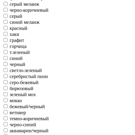
серый меланж
черно-коричневый
серый
синий меланж
красный
хаки
графит
горчица
т.зеленый
синий
черный
светло-зеленый
серебристый пион
серо-бежевый
бирюзовый
зеленый мох
мокко
бежевый/черный
ветивер
темно-коричневый
черно-синий
аквамарин/черный