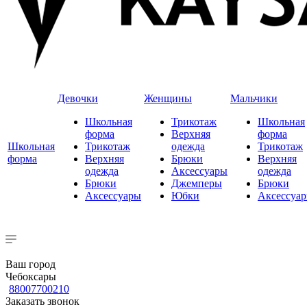
Девочки
Женщины
Мальчики
Школьная
Трикотаж
Школьная
форма
Верхняя
форма
Школьная
Трикотаж
одежда
Трикотаж
форма
Верхняя
Брюки
Верхняя
одежда
Аксессуары
одежда
Брюки
Джемперы
Брюки
Аксессуары
Юбки
Аксессуа
Ваш город
Чебоксары
88007700210
Заказать звонок