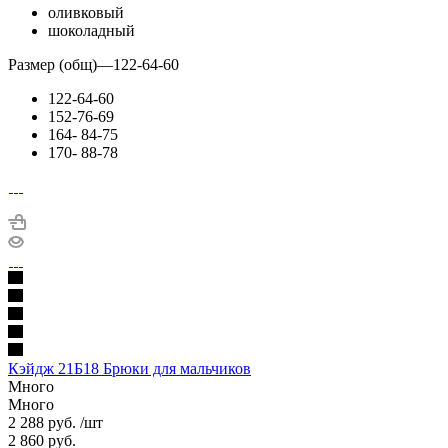
оливковый
шоколадный
Размер (общ)
—
122-64-60
122-64-60
152-76-69
164- 84-75
170- 88-78
Кэйдж 21Б18 Брюки для мальчиков
Много
Много
2 288
руб.
/шт
2 860
руб.