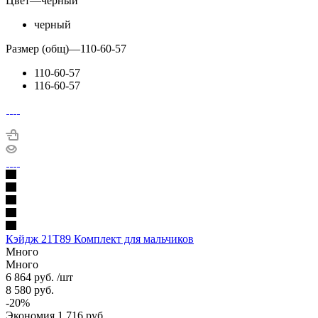
Цвет
—
черный
черный
Размер (общ)
—
110-60-57
110-60-57
116-60-57
Кэйдж 21Т89 Комплект для мальчиков
Много
Много
6 864
руб.
/шт
8 580
руб.
-
20
%
Экономия
1 716
руб.