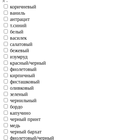
коричневый
ваниль
антрацит
т.синий
белый
василек
салатовый
бежевый
изумруд
красный/черный
фиолетовый
кирпичный
фисташковый
оливковый
зеленый
чернильный
бордо
капучино
черный принт
медь
черный бархат
фиолетовый/черный