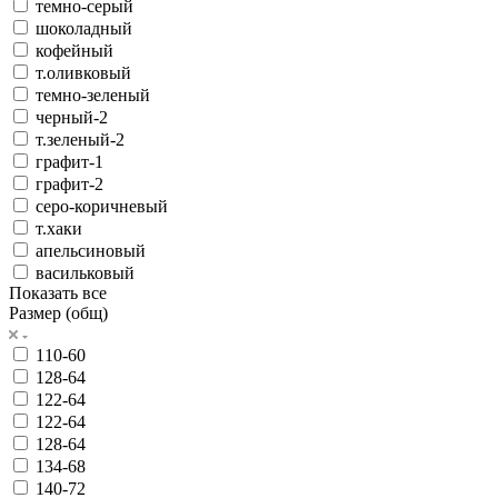
темно-серый
шоколадный
кофейный
т.оливковый
темно-зеленый
черный-2
т.зеленый-2
графит-1
графит-2
серо-коричневый
т.хаки
апельсиновый
васильковый
Показать все
Размер (общ)
110-60
128-64
122-64
122-64
128-64
134-68
140-72