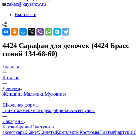
zakaz@kaysarow.ru
Вконтакте
4424 Сарафан для девочек (4424 Брасс
синий 134-68-60)
Главная
—
Каталог
—
Девочки
Женщины
Мальчики
Мужчины
—
Школьная форма
Трикотаж
Верхняя одежда
Брюки
Аксессуары
—
Сарафаны
Блузки
Брюки
Галстуки и
аксессуары
Жакет
Жилеты
Комплекты
Костюмы
Платья
Фартуки
Ю