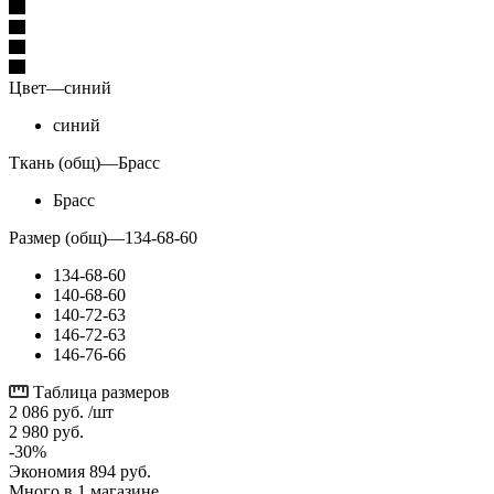
Цвет
—
синий
синий
Ткань (общ)
—
Брасс
Брасс
Размер (общ)
—
134-68-60
134-68-60
140-68-60
140-72-63
146-72-63
146-76-66
Таблица размеров
2 086
руб.
/шт
2 980
руб.
-
30
%
Экономия
894
руб.
Много
в 1 магазине