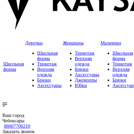
Девочки
Женщины
Мальчики
Школьная
Трикотаж
Школьная
форма
Верхняя
форма
Школьная
Трикотаж
одежда
Трикотаж
форма
Верхняя
Брюки
Верхняя
одежда
Аксессуары
одежда
Брюки
Джемперы
Брюки
Аксессуары
Юбки
Аксессуа
Ваш город
Чебоксары
88007700210
Заказать звонок