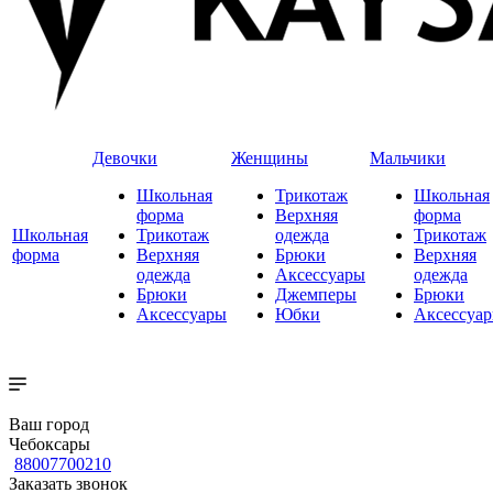
Девочки
Женщины
Мальчики
Школьная
Трикотаж
Школьная
форма
Верхняя
форма
Школьная
Трикотаж
одежда
Трикотаж
форма
Верхняя
Брюки
Верхняя
одежда
Аксессуары
одежда
Брюки
Джемперы
Брюки
Аксессуары
Юбки
Аксессуа
Ваш город
Чебоксары
88007700210
Заказать звонок