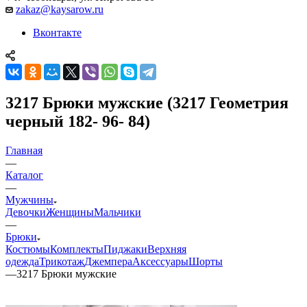
zakaz@kaysarow.ru
Вконтакте
3217 Брюки мужские (3217 Геометрия
черный 182- 96- 84)
Главная
—
Каталог
—
Мужчины
Девочки
Женщины
Мальчики
—
Брюки
Костюмы
Комплекты
Пиджаки
Верхняя
одежда
Трикотаж
Джемпера
Аксессуары
Шорты
—
3217 Брюки мужские