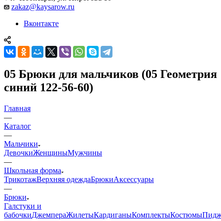
zakaz@kaysarow.ru
Вконтакте
05 Брюки для мальчиков (05 Геометрия
синий 122-56-60)
Главная
—
Каталог
—
Мальчики
Девочки
Женщины
Мужчины
—
Школьная форма
Трикотаж
Верхняя одежда
Брюки
Аксессуары
—
Брюки
Галстуки и
бабочки
Джемпера
Жилеты
Кардиганы
Комплекты
Костюмы
Пидж