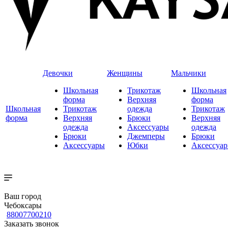
Девочки
Женщины
Мальчики
Школьная
Трикотаж
Школьная
форма
Верхняя
форма
Школьная
Трикотаж
одежда
Трикотаж
форма
Верхняя
Брюки
Верхняя
одежда
Аксессуары
одежда
Брюки
Джемперы
Брюки
Аксессуары
Юбки
Аксессуа
Ваш город
Чебоксары
88007700210
Заказать звонок