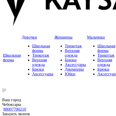
Девочки
Женщины
Мальчики
Школьная
Трикотаж
Школьная
форма
Верхняя
форма
Школьная
Трикотаж
одежда
Трикотаж
форма
Верхняя
Брюки
Верхняя
одежда
Аксессуары
одежда
Брюки
Джемперы
Брюки
Аксессуары
Юбки
Аксессуа
Ваш город
Чебоксары
88007700210
Заказать звонок