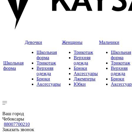
Девочки
Женщины
Мальчики
Школьная
Трикотаж
Школьная
форма
Верхняя
форма
Школьная
Трикотаж
одежда
Трикотаж
форма
Верхняя
Брюки
Верхняя
одежда
Аксессуары
одежда
Брюки
Джемперы
Брюки
Аксессуары
Юбки
Аксессуа
Ваш город
Чебоксары
88007700210
Заказать звонок