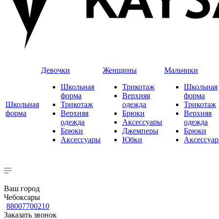
Девочки
Женщины
Мальчики
Школьная
Трикотаж
Школьная
форма
Верхняя
форма
Школьная
Трикотаж
одежда
Трикотаж
форма
Верхняя
Брюки
Верхняя
одежда
Аксессуары
одежда
Брюки
Джемперы
Брюки
Аксессуары
Юбки
Аксессуа
Ваш город
Чебоксары
88007700210
Заказать звонок